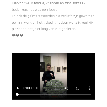
Hiervoor wil ik familie, vrienden en fans, hartelijk
bedanken, het was een feest.
En ook de geïnteresseerden die verliefd zijn geworden
op mijn werk en het gekocht hebben wens ik veel kijk
plezier en dat je er lang van zult genieten.
❤️❤️❤️