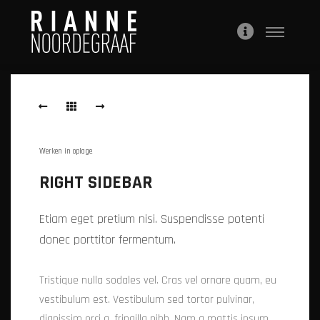
Hoofdme
Meer
info
Castlerock
Werken in oplage
RIGHT SIDEBAR
Etiam eget pretium nisi. Suspendisse potenti
donec porttitor fermentum.
Tristique nulla sodales vel. Cras vel ornare quam, eu
vestibulum est. Vestibulum sed tortor pulvinar,
dignissim orci a, fringilla nibh. Nam a mattis ipsum,