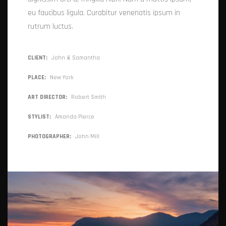
eu faucibus ligula. Curabitur venenatis ipsum in
rutrum luctus.
CLIENT
John & Samantha
PLACE
New York
ART DIRECTOR
Robert Smith
STYLIST
Amanda Pierce
PHOTOGRAPHER
John Mill