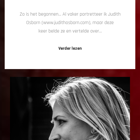
Zo is het begonnen… Al vaker portretteer ik Judith
Osborn (www.judithosborn.com), maar deze
keer belde ze en vertelde over…
Verder lezen